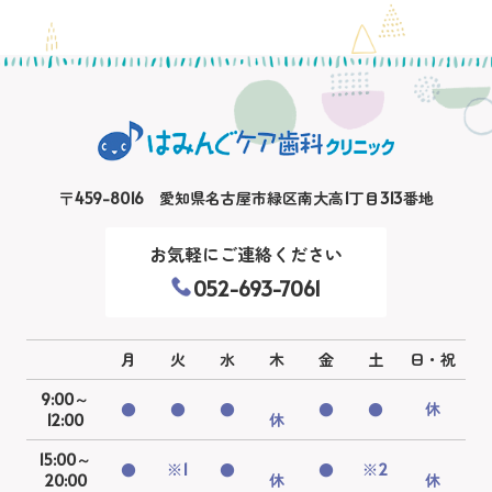
〒459-8016 愛知県名古屋市緑区南大高1丁目313番地
お気軽にご連絡ください
052-693-7061
月
火
水
木
金
土
日・祝
9:00～
●
●
●
●
●
休
12:00
休
15:00～
●
※1
●
●
※2
20:00
休
休